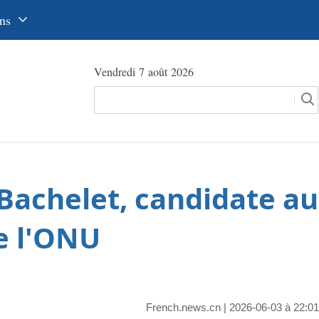
ns
中文
Vendredi 7 août 2026
glish
сский
utsch
pañol
 Bachelet, candidate au
عرب
국어
e l'ONU
本語
tuguês
French.news.cn
| 2026-06-03 à 22:01