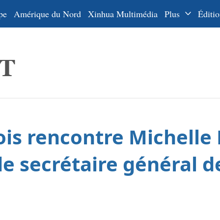
pe
Amérique du Nord
Xinhua Multimédia
Plus
Éditio
Dossiers
La Ceinture
En
et la Route
Ру
De
Es
ois rencontre Michelle
ي
한
de secrétaire général d
日
Por