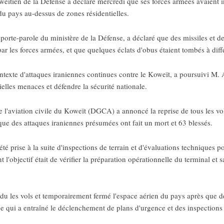
ïtien de la Défense a déclaré mercredi que ses forces armées avaient in
du pays au-dessus de zones résidentielles.
orte-parole du ministère de la Défense, a déclaré que des missiles et de
par les forces armées, et que quelques éclats d'obus étaient tombés à diff
ntexte d'attaques iraniennes continues contre le Koweït, a poursuivi M. 
ielles menaces et défendre la sécurité nationale.
 l'aviation civile du Koweït (DGCA) a annoncé la reprise de tous les vol
 que des attaques iraniennes présumées ont fait un mort et 63 blessés.
té prise à la suite d'inspections de terrain et d'évaluations techniques 
t l'objectif était de vérifier la préparation opérationnelle du terminal et 
endu les vols et temporairement fermé l'espace aérien du pays après que d
e qui a entraîné le déclenchement de plans d'urgence et des inspections