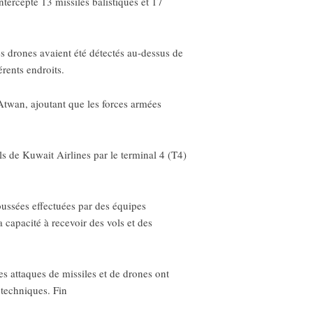
tercepté 13 missiles balistiques et 17
s drones avaient été détectés au-dessus de
érents endroits.
Atwan, ajoutant que les forces armées
s de Kuwait Airlines par le terminal 4 (T4)
poussées effectuées par des équipes
sa capacité à recevoir des vols et des
es attaques de missiles et de drones ont
 techniques. Fin