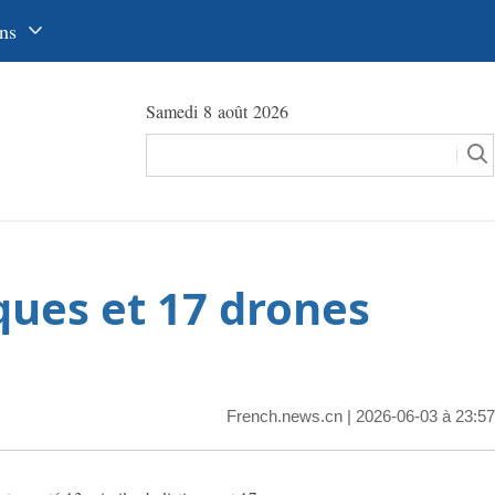
ns
中文
Samedi 8 août 2026
glish
сский
utsch
pañol
iques et 17 drones
عرب
국어
本語
French.news.cn
| 2026-06-03 à 23:57
tuguês