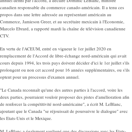
annuel défini par l'accord, a déclaré Dominic LeBlanc, ministre
canadien responsable du commerce canado-américain. Il a tenu ces
propos dans une lettre adressée au représentant américain au
Commerce, Jamieson Greer, et au secrétaire mexicain à l'Economie,
Marcelo Ebrard, a rapporté mardi la chaîne de télévision canadienne
CTV.
En vertu de l'ACEUM, entré en vigueur le 1er juillet 2020 en
remplacement de l'Accord de libre-échange nord-américain qui avait
cours depuis 1994, les trois pays doivent décider d'ici le 1er juillet s'ils
prolongent ou non cet accord pour 16 années supplémentaires, ou s'ils
optent pour un processus d'examen annuel.
"Le Canada reconnaît qu'une des autres parties à l'accord, voire les
deux parties, pourraient vouloir proposer des pistes d'amélioration afin
de renforcer la compétitivité nord-américaine", a écrit M. LeBlanc,
ajoutant que le Canada "se réjouissait de poursuivre le dialogue" avec
les Etats-Unis et le Mexique.
M. LeBlanc a également souligné que des discussions avec les Etats-