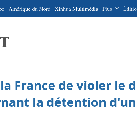
pe
Amérique du Nord
Xinhua Multimédia
Plus
Éditio
Dossiers
La Ceinture
En
et la Route
Ру
De
Es
la France de violer le d
ي
한
nant la détention d'un
日
Por