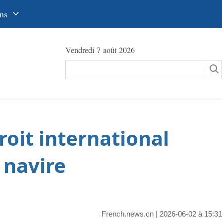
ns
中文
Vendredi 7 août 2026
glish
сский
utsch
pañol
roit international
عرب
국어
 navire
本語
tuguês
French.news.cn
| 2026-06-02 à 15:31