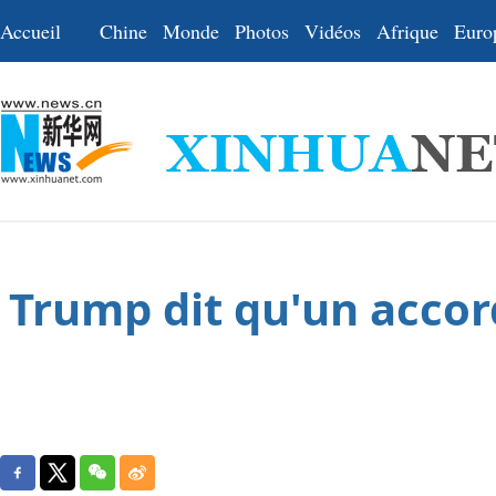
Accueil
Chine
Monde
Photos
Vidéos
Afrique
Euro
Trump dit qu'un accord