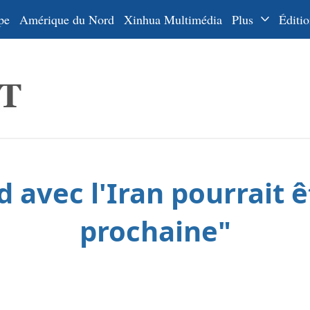
pe
Amérique du Nord
Xinhua Multimédia
Plus
Éditio
Dossiers
La Ceinture
En
et la Route
Ру
De
Es
 avec l'Iran pourrait 
ي
한
prochaine"
日
Por