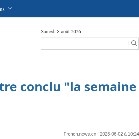
ns
中文
Samedi 8 août 2026
glish
сский
utsch
pañol
être conclu "la semaine
عرب
국어
本語
tuguês
French.news.cn
| 2026-06-02 à 10:24