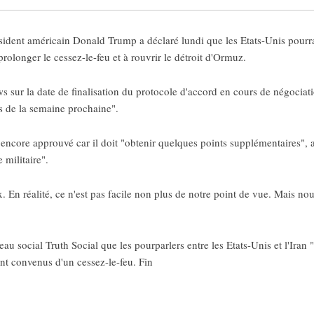
ent américain Donald Trump a déclaré lundi que les Etats-Unis pourrai
prolonger le cessez-le-feu et à rouvrir le détroit d'Ormuz.
 sur la date de finalisation du protocole d'accord en cours de négociati
s de la semaine prochaine".
ncore approuvé car il doit "obtenir quelques points supplémentaires", a
 militaire".
. En réalité, ce n'est pas facile non plus de notre point de vue. Mais n
éseau social Truth Social que les pourparlers entre les Etats-Unis et l'Ira
ent convenus d'un cessez-le-feu. Fin