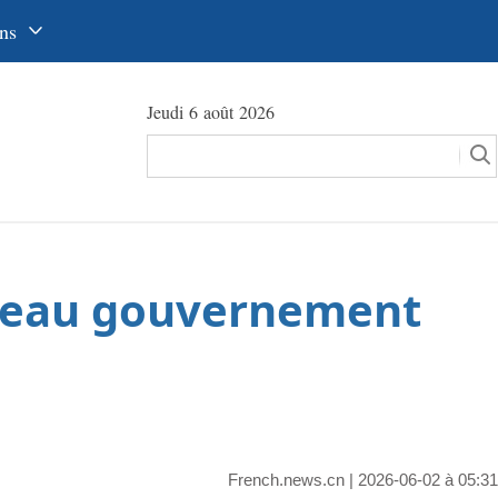
ns
中文
Jeudi 6 août 2026
glish
сский
utsch
pañol
uveau gouvernement
عرب
국어
本語
tuguês
French.news.cn
| 2026-06-02 à 05:31