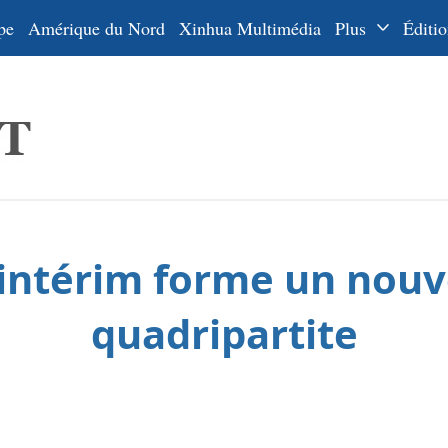
pe
Amérique du Nord
Xinhua Multimédia
Plus
Éditio
Dossiers
La Ceinture
En
et la Route
Ру
De
Es
 intérim forme un no
ي
한
quadripartite
日
Por