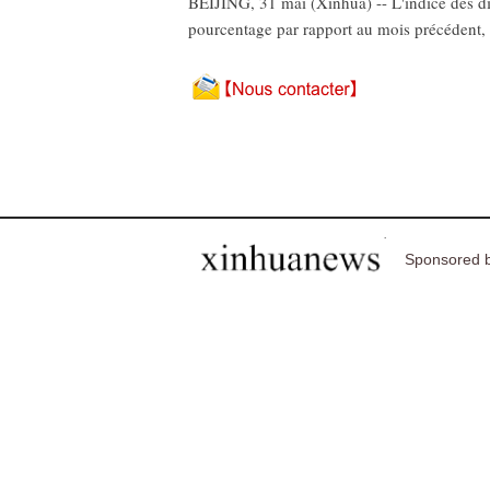
BEIJING, 31 mai (Xinhua) -- L'indice des dir
pourcentage par rapport au mois précédent, 
Sponsored b