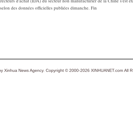
ecteurs d'achat (IDA) du secteur non manufacturier de la Chine s'est ét
selon des données officielles publiées dimanche. Fin
y Xinhua News Agency. Copyright © 2000-2026 XINHUANET.com All Ri