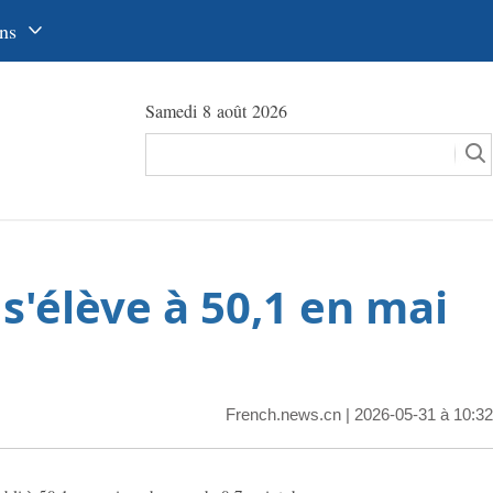
ns
中文
Samedi 8 août 2026
glish
сский
utsch
pañol
s'élève à 50,1 en mai
عرب
국어
本語
French.news.cn
| 2026-05-31 à 10:32
tuguês