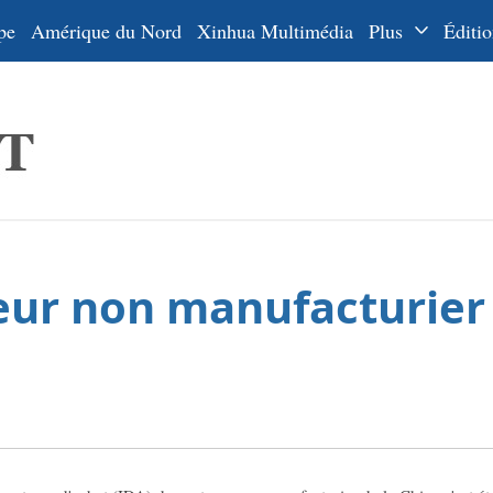
pe
Amérique du Nord
Xinhua Multimédia
Plus
Éditio
Dossiers
La Ceinture
En
et la Route
Ру
De
Es
teur non manufacturier 
ي
한
日
Por