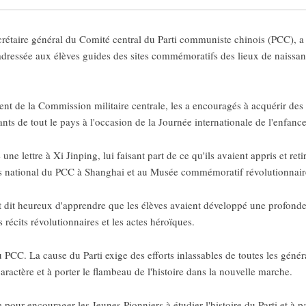
rétaire général du Comité central du Parti communiste chinois (PCC), a a
 adressée aux élèves guides des sites commémoratifs des lieux de naissa
ent de la Commission militaire centrale, les a encouragés à acquérir des 
ts de tout le pays à l'occasion de la Journée internationale de l'enfance
e lettre à Xi Jinping, lui faisant part de ce qu'ils avaient appris et ret
 national du PCC à Shanghai et au Musée commémoratif révolutionnaire
t dit heureux d'apprendre que les élèves avaient développé une profonde a
s récits révolutionnaires et les actes héroïques.
PCC. La cause du Parti exige des efforts inlassables de toutes les génér
 caractère et à porter le flambeau de l'histoire dans la nouvelle marche.
e pour encourager les Jeunes Pionniers à étudier l'histoire du Parti et à 