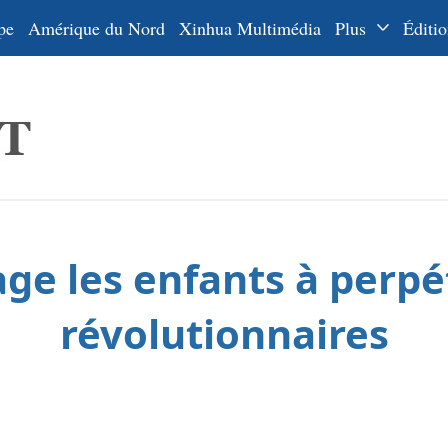
pe
Amérique du Nord
Xinhua Multimédia
Plus
Éditio
Dossiers
La Ceinture
En
et la Route
Ру
De
Es
ge les enfants à perpé
ي
한
révolutionnaires
日
Por