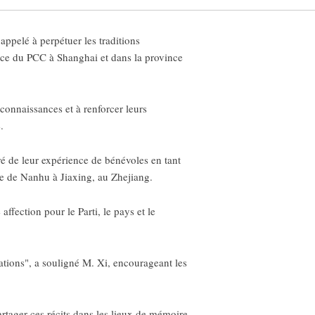
ppelé à perpétuer les traditions
nce du PCC à Shanghai et dans la province
connaissances et à renforcer leurs
.
iré de leur expérience de bénévoles en tant
 de Nanhu à Jiaxing, au Zhejiang.
ffection pour le Parti, le pays et le
ations", a souligné M. Xi, encourageant les
partager ces récits dans les lieux de mémoire