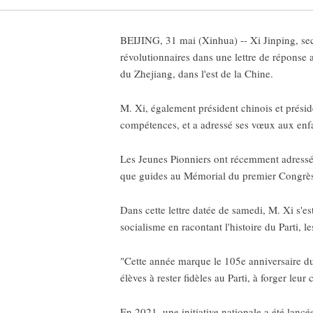
BEIJING, 31 mai (Xinhua) -- Xi Jinping, sec
révolutionnaires dans une lettre de réponse
du Zhejiang, dans l'est de la Chine.
M. Xi, également président chinois et présid
compétences, et a adressé ses vœux aux enfan
Les Jeunes Pionniers ont récemment adressé un
que guides au Mémorial du premier Congrès
Dans cette lettre datée de samedi, M. Xi s'es
socialisme en racontant l'histoire du Parti, le
"Cette année marque le 105e anniversaire du 
élèves à rester fidèles au Parti, à forger leur
En 2021, une initiative nationale a été lancé