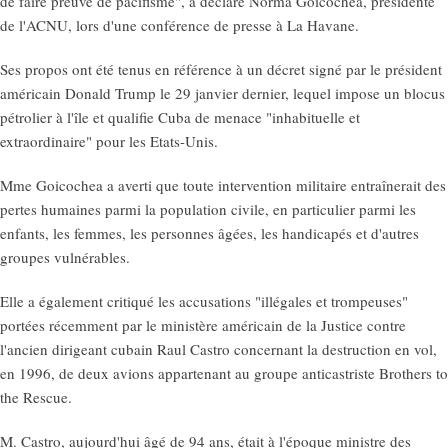
de faire preuve de pacifisme", a déclaré Norma Goicochea, présidente
de l'ACNU, lors d'une conférence de presse à La Havane.
Ses propos ont été tenus en référence à un décret signé par le président
américain Donald Trump le 29 janvier dernier, lequel impose un blocus
pétrolier à l'île et qualifie Cuba de menace "inhabituelle et
extraordinaire" pour les Etats-Unis.
Mme Goicochea a averti que toute intervention militaire entraînerait des
pertes humaines parmi la population civile, en particulier parmi les
enfants, les femmes, les personnes âgées, les handicapés et d'autres
groupes vulnérables.
Elle a également critiqué les accusations "illégales et trompeuses"
portées récemment par le ministère américain de la Justice contre
l'ancien dirigeant cubain Raul Castro concernant la destruction en vol,
en 1996, de deux avions appartenant au groupe anticastriste Brothers to
the Rescue.
M. Castro, aujourd'hui âgé de 94 ans, était à l'époque ministre des