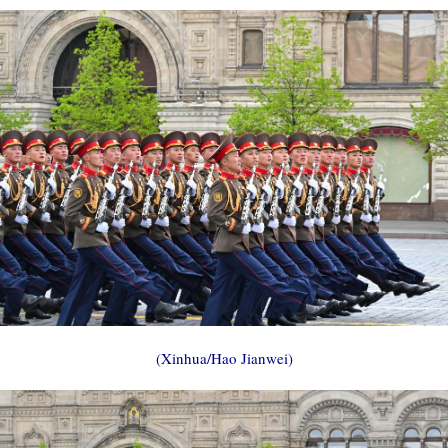
(Xinhua/Hao Jianwei)