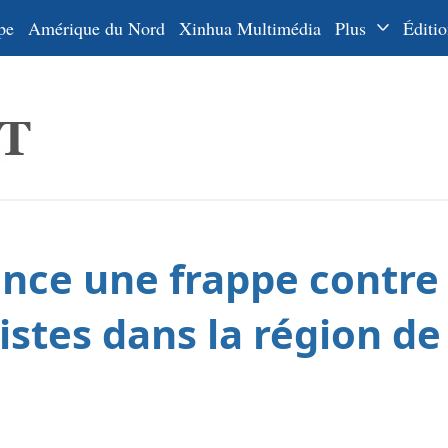
pe
Amérique du Nord
Xinhua Multimédia
Plus
Éditio
Dossiers
La Ceinture
En
et la Route
Ру
De
Es
once une frappe contr
ي
한
istes dans la région d
日
Por