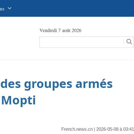
ns
中文
Vendredi 7 août 2026
glish
сский
utsch
pañol
e des groupes armés
عرب
국어
e Mopti
本語
tuguês
French.news.cn
| 2026-05-08 à 03:41