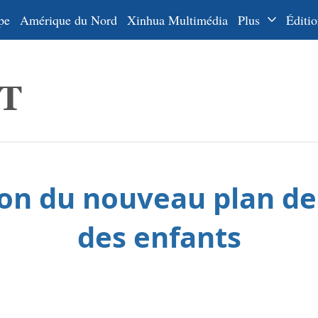
pe
Amérique du Nord
Xinhua Multimédia
Plus
Éditio
Dossiers
La Ceinture
En
et la Route
Ру
De
Es
on du nouveau plan de l
ي
한
des enfants
日
Por