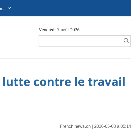
ns
中文
Vendredi 7 août 2026
glish
сский
utsch
pañol
utte contre le travail
عرب
국어
本語
tuguês
French.news.cn
| 2026-05-08 à 05:14