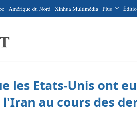
pe
Amérique du Nord
Xinhua Multimédia
Plus
Éditio
Dossiers
La Ceinture
En
et la Route
Ру
De
Es
e les Etats-Unis ont eu
ي
한
 l'Iran au cours des de
日
Por