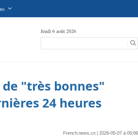
ns
中文
Jeudi 6 août 2026
glish
сский
utsch
pañol
 de "très bonnes"
عرب
국어
rnières 24 heures
本語
tuguês
French.news.cn
| 2026-05-07 à 05:06