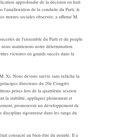
lication approfondie de la décision en huit
s l'amélioration de la conduite du Parti, le
t des mœurs sociales observée, a affirmé M.
oncertés de l'ensemble du Parti et du peuple
ue nous maintenons notre détermination
tites victoires en grands succès dans la
M. Xi. Nous devons suivre sans relâche la
s principes directeurs du 20e Congrès
tions prises lors de la quatrième session
t la stabilité, appliquer pleinement et
oppement, promouvoir un développement de
ne discipline rigoureuse dans les rangs du
était consacré au bien-être du peuple. Il a