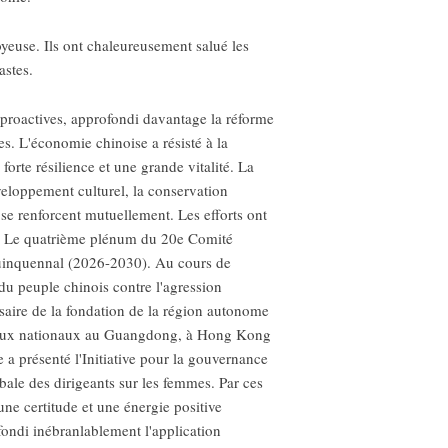
joyeuse. Ils ont chaleureusement salué les
astes.
proactives, approfondi davantage la réforme
s. L'économie chinoise a résisté à la
orte résilience et une grande vitalité. La
éveloppement culturel, la conservation
 se renforcent mutuellement. Les efforts ont
bale. Le quatrième plénum du 20e Comité
 quinquennal (2026-2030). Au cours de
du peuple chinois contre l'agression
rsaire de la fondation de la région autonome
s Jeux nationaux au Guangdong, à Hong Kong
 a présenté l'Initiative pour la gouvernance
ale des dirigeants sur les femmes. Par ces
ne certitude et une énergie positive
fondi inébranlablement l'application