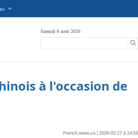
ns
中文
Samedi 8 août 2026
glish
сский
utsch
pañol
inois à l'occasion de
عرب
국어
本語
tuguês
French.news.cn
| 2026-02-27 à 14:55