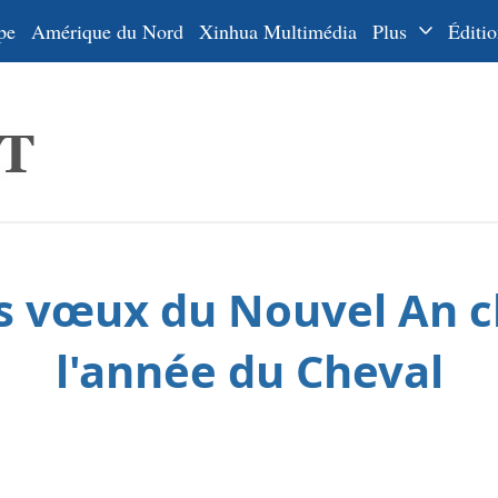
pe
Amérique du Nord
Xinhua Multimédia
Plus
Éditio
Dossiers
La Ceinture
En
et la Route
Ру
De
Es
es vœux du Nouvel An ch
ي
한
l'année du Cheval
日
Por