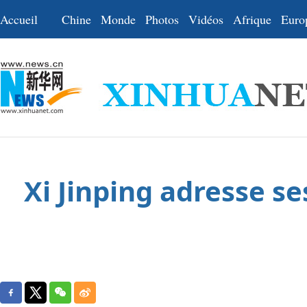
Accueil
Chine
Monde
Photos
Vidéos
Afrique
Euro
Xi Jinping adresse s