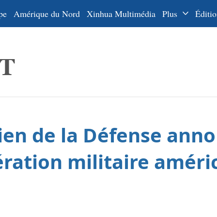
pe
Amérique du Nord
Xinhua Multimédia
Plus
Éditio
Dossiers
La Ceinture
En
et la Route
Ру
De
Es
ien de la Défense anno
ي
한
ration militaire améri
日
Por