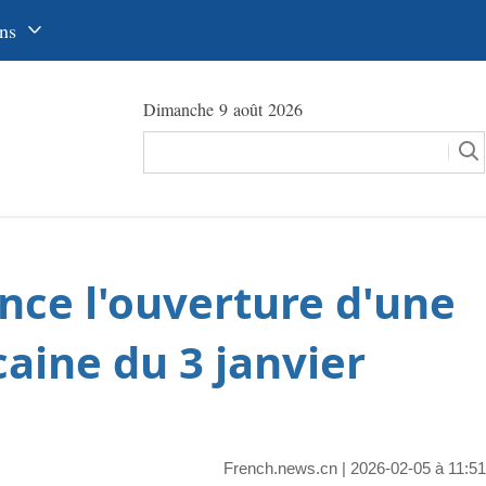
ns
中文
Dimanche 9 août 2026
glish
сский
utsch
pañol
nce l'ouverture d'une
عرب
국어
caine du 3 janvier
本語
tuguês
French.news.cn
| 2026-02-05 à 11:51