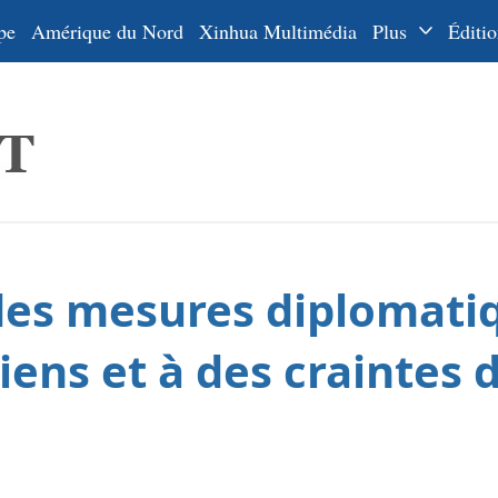
pe
Amérique du Nord
Xinhua Multimédia
Plus
Éditio
Dossiers
La Ceinture
En
et la Route
Ру
De
Es
des mesures diplomatiq
ي
한
iens et à des craintes 
日
Por