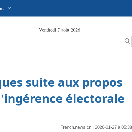
ns
中文
Vendredi 7 août 2026
glish
сский
utsch
pañol
ues suite aux propos
عرب
국어
d'ingérence électorale
本語
tuguês
French.news.cn
| 2026-01-27 à 05:38