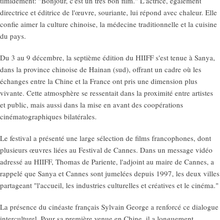
timidement: "Bonjour, c'est un très bon film." L'actrice, également
directrice et éditrice de l'œuvre, souriante, lui répond avec chaleur. Elle
confie aimer la culture chinoise, la médecine traditionnelle et la cuisine
du pays.
Du 3 au 9 décembre, la septième édition du HIIFF s'est tenue à Sanya,
dans la province chinoise de Hainan (sud), offrant un cadre où les
échanges entre la Chine et la France ont pris une dimension plus
vivante. Cette atmosphère se ressentait dans la proximité entre artistes
et public, mais aussi dans la mise en avant des coopérations
cinématographiques bilatérales.
Le festival a présenté une large sélection de films francophones, dont
plusieurs œuvres liées au Festival de Cannes. Dans un message vidéo
adressé au HIIFF, Thomas de Pariente, l'adjoint au maire de Cannes, a
rappelé que Sanya et Cannes sont jumelées depuis 1997, les deux villes
partageant "l'accueil, les industries culturelles et créatives et le cinéma."
La présence du cinéaste français Sylvain George a renforcé ce dialogue
interculturel. Pour sa première venue en Chine, il a longuement