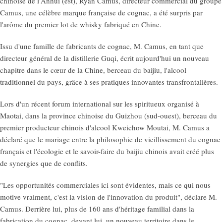
chinoise de l'Anhui (est), Ryan Camus, directeur commercial du groupe
Camus, une célèbre marque française de cognac, a été surpris par
l'arôme du premier lot de whisky fabriqué en Chine.
Issu d'une famille de fabricants de cognac, M. Camus, en tant que
directeur général de la distillerie Guqi, écrit aujourd'hui un nouveau
chapitre dans le cœur de la Chine, berceau du baijiu, l'alcool
traditionnel du pays, grâce à ses pratiques innovantes transfrontalières.
Lors d'un récent forum international sur les spiritueux organisé à
Maotai, dans la province chinoise du Guizhou (sud-ouest), berceau du
premier producteur chinois d'alcool Kweichow Moutai, M. Camus a
déclaré que le mariage entre la philosophie de vieillissement du cognac
français et l'écologie et le savoir-faire du baijiu chinois avait créé plus
de synergies que de conflits.
"Les opportunités commerciales ici sont évidentes, mais ce qui nous
motive vraiment, c'est la vision de l'innovation du produit", déclare M.
Camus. Derrière lui, plus de 160 ans d'héritage familial dans la
fabrication du cognac, devant lui, un nouveau territoire dans le