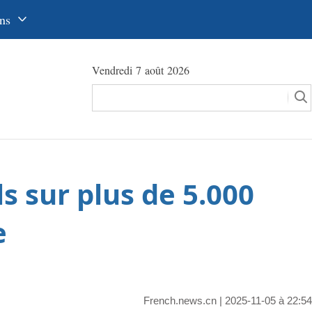
ns
中文
Vendredi 7 août 2026
glish
сский
utsch
pañol
s sur plus de 5.000
عرب
국어
e
本語
tuguês
French.news.cn
| 2025-11-05 à 22:54