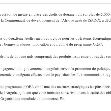
évoit de mettre en place des droits de douane nuls sur plus de 5.000 p
e la Communauté de développement de l'Afrique australe (SADC), a décl
lors du deuxième Atelier méthodologique pour les opérateurs économique
que : bonnes pratiques, innovation et durabilité du programme OEA".
oits de douane nuls comprenait des produits issus entre autres des secte
 l'engagement du gouvernement angolais envers la promotion de politiqu
'économie et intégrant efficacement le pays dans les flux commerciaux rég
u programme d'OEA était l'une des mesures stratégiques les plus décisi
 l'Angola, ajoutant que cette initiative s'inscrivait dans le cadre des obl
e l'Organisation mondiale du commerce. Fin