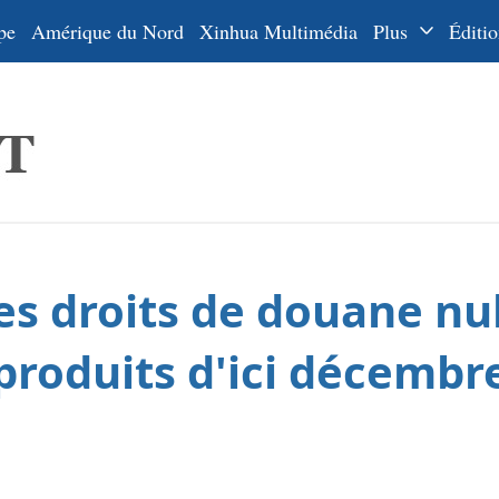
pe
Amérique du Nord
Xinhua Multimédia
Plus
Éditio
Dossiers
La Ceinture
En
et la Route
Ру
De
Es
es droits de douane nul
ي
한
produits d'ici décembr
日
Por