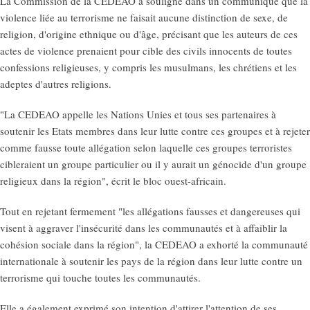
La Commission de la CEDEAO a souligné dans un communiqué que la
violence liée au terrorisme ne faisait aucune distinction de sexe, de
religion, d'origine ethnique ou d'âge, précisant que les auteurs de ces
actes de violence prenaient pour cible des civils innocents de toutes
confessions religieuses, y compris les musulmans, les chrétiens et les
adeptes d'autres religions.
"La CEDEAO appelle les Nations Unies et tous ses partenaires à
soutenir les Etats membres dans leur lutte contre ces groupes et à rejeter
comme fausse toute allégation selon laquelle ces groupes terroristes
cibleraient un groupe particulier ou il y aurait un génocide d'un groupe
religieux dans la région", écrit le bloc ouest-africain.
Tout en rejetant fermement "les allégations fausses et dangereuses qui
visent à aggraver l'insécurité dans les communautés et à affaiblir la
cohésion sociale dans la région", la CEDEAO a exhorté la communauté
internationale à soutenir les pays de la région dans leur lutte contre un
terrorisme qui touche toutes les communautés.
Elle a également exprimé son intention d'attirer l'attention de ses