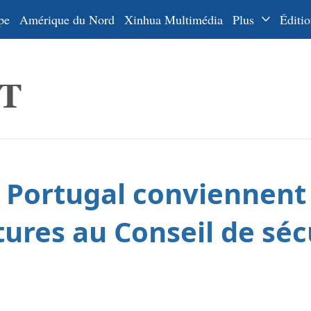
pe
Amérique du Nord
Xinhua Multimédia
Plus
Éditio
Dossiers
La Ceinture
En
et la Route
Ру
De
Es
e Portugal conviennent
ي
한
tures au Conseil de séc
日
Por