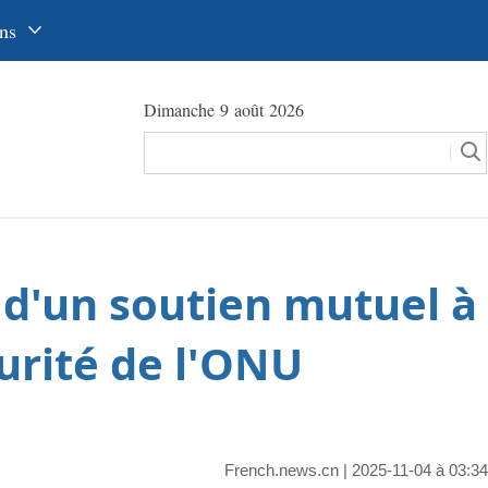
ns
中文
Dimanche 9 août 2026
glish
сский
utsch
pañol
 d'un soutien mutuel à
عرب
국어
urité de l'ONU
本語
tuguês
French.news.cn
| 2025-11-04 à 03:34