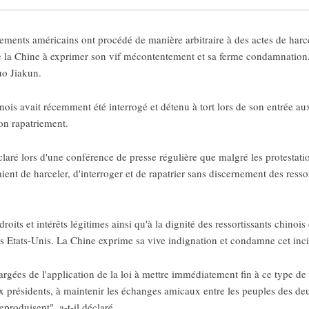
ments américains ont procédé de manière arbitraire à des actes de harcè
ite la Chine à exprimer son vif mécontentement et sa ferme condamnation,
uo Jiakun.
inois avait récemment été interrogé et détenu à tort lors de son entrée aux
on rapatriement.
aré lors d'une conférence de presse régulière que malgré les protestatio
nt de harceler, d'interroger et de rapatrier sans discernement des resso
roits et intérêts légitimes ainsi qu'à la dignité des ressortissants chinoi
es Etats-Unis. La Chine exprime sa vive indignation et condamne cet inc
rgées de l'application de la loi à mettre immédiatement fin à ce type de 
x présidents, à maintenir les échanges amicaux entre les peuples des de
produisent", a-t-il déclaré.