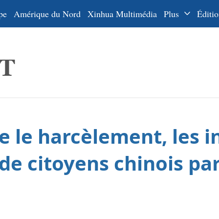
pe
Amérique du Nord
Xinhua Multimédia
Plus
Éditio
Dossiers
La Ceinture
En
et la Route
Ру
De
Es
le harcèlement, les in
ي
한
e citoyens chinois par
日
Por