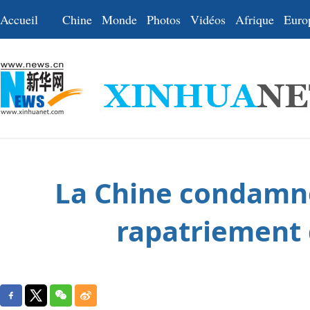
Accueil
Chine
Monde
Photos
Vidéos
Afrique
Euro
La Chine condamne 
rapatriement d