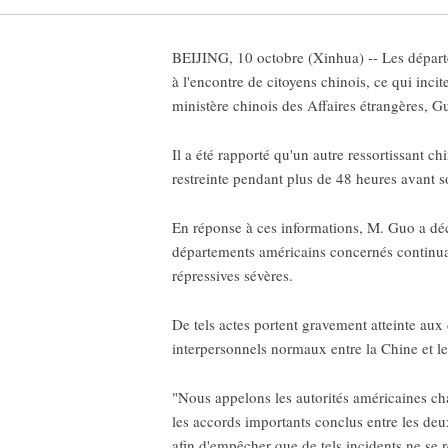
BEIJING, 10 octobre (Xinhua) -- Les départe
à l'encontre de citoyens chinois, ce qui inc
ministère chinois des Affaires étrangères, G
Il a été rapporté qu'un autre ressortissant ch
restreinte pendant plus de 48 heures avant s
En réponse à ces informations, M. Guo a décl
départements américains concernés continuaie
répressives sévères.
De tels actes portent gravement atteinte aux d
interpersonnels normaux entre la Chine et l
"Nous appelons les autorités américaines cha
les accords importants conclus entre les deu
afin d'empêcher que de tels incidents ne se re