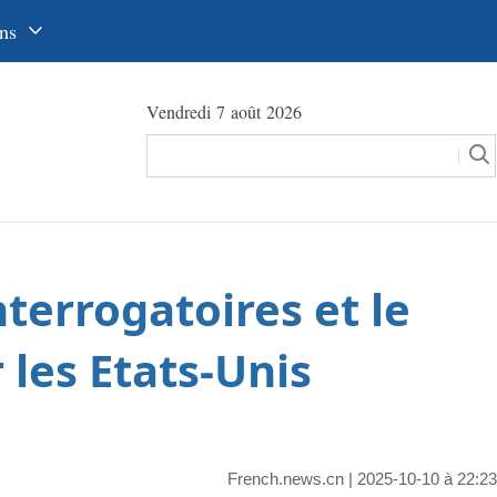
ns
中文
Vendredi 7 août 2026
glish
сский
utsch
pañol
terrogatoires et le
عرب
국어
 les Etats-Unis
本語
tuguês
French.news.cn
| 2025-10-10 à 22:23