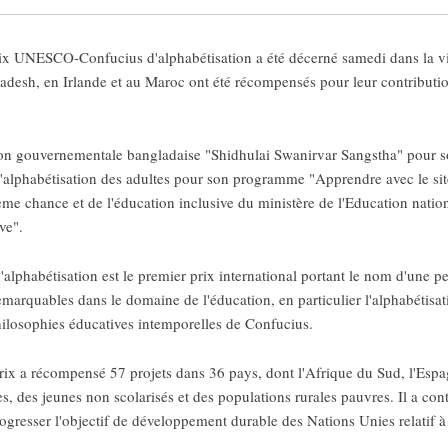
x UNESCO-Confucius d'alphabétisation a été décerné samedi dans la vil
desh, en Irlande et au Maroc ont été récompensés pour leur contributio
n non gouvernementale bangladaise "Shidhulai Swanirvar Sangstha" pour 
r l'alphabétisation des adultes pour son programme "Apprendre avec le s
ième chance et de l'éducation inclusive du ministère de l'Education natio
ve".
phabétisation est le premier prix international portant le nom d'une pe
arquables dans le domaine de l'éducation, en particulier l'alphabétisati
philosophies éducatives intemporelles de Confucius.
ix a récompensé 57 projets dans 36 pays, dont l'Afrique du Sud, l'Espagn
 des jeunes non scolarisés et des populations rurales pauvres. Il a cont
rogresser l'objectif de développement durable des Nations Unies relatif à