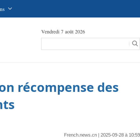
ns
中文
Vendredi 7 août 2026
glish
сский
utsch
pañol
ion récompense des
عرب
국어
nts
本語
tuguês
French.news.cn
| 2025-09-28 à 10:59