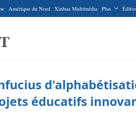
pe
Amérique du Nord
Xinhua Multimédia
Plus
Éditio
Dossiers
La Ceinture
En
et la Route
Ру
De
Es
nfucius d'alphabétisat
ي
한
ojets éducatifs innova
日
Por