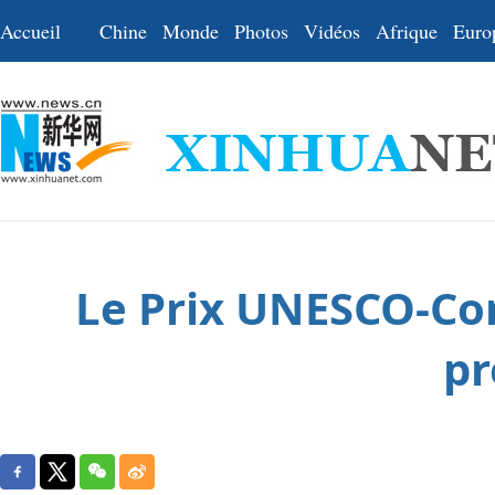
Accueil
Chine
Monde
Photos
Vidéos
Afrique
Euro
Le Prix UNESCO-Co
pr