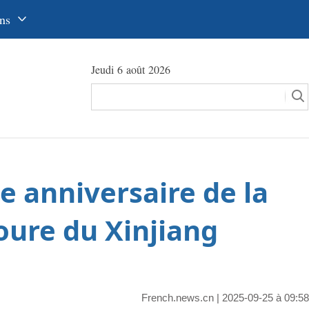
ns
中文
Jeudi 6 août 2026
glish
сский
utsch
pañol
e anniversaire de la
عرب
국어
oure du Xinjiang
本語
tuguês
French.news.cn
| 2025-09-25 à 09:58