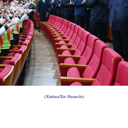
(Xinhua/Xie Huanchi)