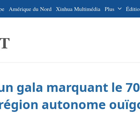
pe
Amérique du Nord
Xinhua Multimédia
Plus
Éditio
Dossiers
La Ceinture
En
et la Route
Ру
De
Es
à un gala marquant le 70
ي
한
 région autonome ouïg
日
Por