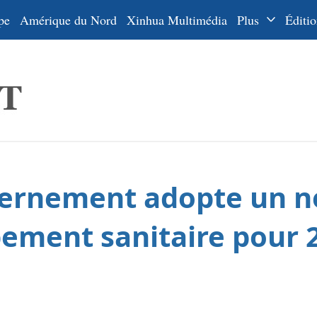
pe
Amérique du Nord
Xinhua Multimédia
Plus
Éditio
Dossiers
La Ceinture
En
et la Route
Ру
De
Es
uvernement adopte un n
ي
한
ement sanitaire pour 
日
Por