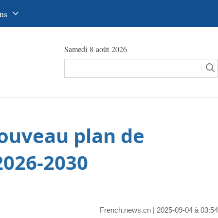
ns
中文
Samedi 8 août 2026
glish
сский
utsch
pañol
ouveau plan de
عرب
국어
2026-2030
本語
tuguês
French.news.cn
| 2025-09-04 à 03:54