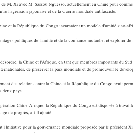
tre de M. Xi avec M. Sassou Nguesso, actuellement en Chine pour commém
tre l'agression japonaise et de la Guerre mondiale antifasciste.
Chine et la République du Congo incarnaient un modèle d'amitié sino-afri
antages politiques de l'amitié et de la confiance mutuelle, et explorer de 
désordre, la Chine et l'Afrique, en tant que membres importants du Sud 
e internationales, de préserver la paix mondiale et de promouvoir le dé
ment des relations entre la Chine et la République du Congo avait permi
s deux pays.
pération Chine-Afrique, la République du Congo est disposée à travailler
ge de progrès, a-t-il ajouté.
l'Initiative pour la gouvernance mondiale proposée par le président Xi