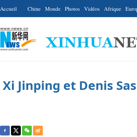
Accueil
Chine
Monde
Photos
Vidéos
Afrique
Euro
Xi Jinping et Denis S