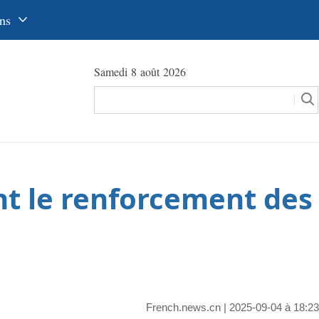
ns
中文
Samedi 8 août 2026
glish
сский
utsch
pañol
nt le renforcement des
عرب
국어
本語
tuguês
French.news.cn
| 2025-09-04 à 18:23