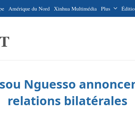
pe
Amérique du Nord
Xinhua Multimédia
Plus
Éditio
Dossiers
La Ceinture
En
et la Route
Ру
De
Es
assou Nguesso annonce
ي
한
relations bilatérales
日
Por