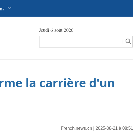
ns
中文
Jeudi 6 août 2026
glish
сский
utsch
pañol
rme la carrière d'un
عرب
국어
本語
tuguês
French.news.cn
| 2025-08-21 à 08:51