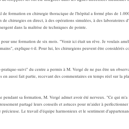
onal de formation en chirurgie thoracique de l'hôpital a formé plus de 1.
n de chirurgies en direct, à des opérations simulées, à des laboratoires 
mergent dans la maîtrise de techniques de pointe.
 pour une formation de six mois. "Venir ici était un rêve. Je voulais amé
ins", explique-t-il. Pour lui, les chirurgiens peuvent être considérés co
pratique-suivi" du centre a permis à M. Vergé de ne pas être un observat
 en aussi fait partie, recevant des commentaires en temps réel sur la pla
 pendant sa formation, M. Vergé admet avoir été nerveux. "Ce qui m'a vr
néreusement partagé leurs conseils et astuces pour m'aider à perfection
ide précieuse. Le travail d'équipe harmonieux et le sentiment d'appartenan