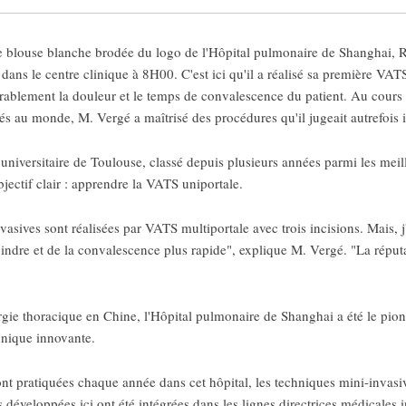
blouse blanche brodée du logo de l'Hôpital pulmonaire de Shanghai, R
dans le centre clinique à 8H00. C'est ici qu'il a réalisé sa première VAT
rablement la douleur et le temps de convalescence du patient. Au cours 
s au monde, M. Vergé a maîtrisé des procédures qu'il jugeait autrefois 
r universitaire de Toulouse, classé depuis plusieurs années parmi les mei
ectif clair : apprendre la VATS uniportale.
vasives sont réalisées par VATS multiportale avec trois incisions. Mais, j
oindre et de la convalescence plus rapide", explique M. Vergé. "La répu
rgie thoracique en Chine, l'Hôpital pulmonaire de Shanghai a été le pion
hnique innovante.
nt pratiquées chaque année dans cet hôpital, les techniques mini-invasi
développées ici ont été intégrées dans les lignes directrices médicales i