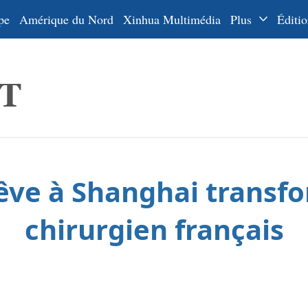
pe
Amérique du Nord
Xinhua Multimédia
Plus
Éditio
Dossiers
La Ceinture
En
et la Route
Ру
De
Es
ve à Shanghai transfo
ي
한
chirurgien français
日
Por