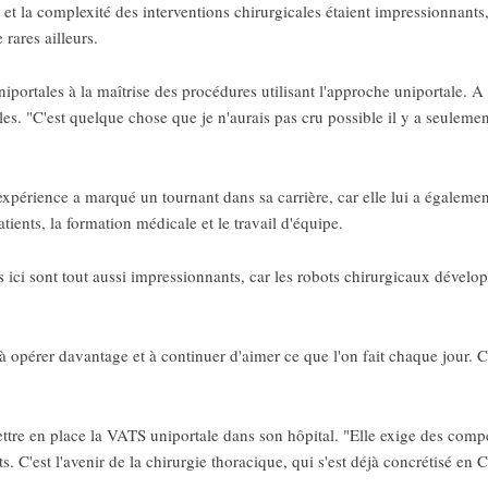
e et la complexité des interventions chirurgicales étaient impressionnant
ares ailleurs.
uniportales à la maîtrise des procédures utilisant l'approche uniportale. A
es. "C'est quelque chose que je n'aurais pas cru possible il y a seulemen
xpérience a marqué un tournant dans sa carrière, car elle lui a égalemen
atients, la formation médicale et le travail d'équipe.
és ici sont tout aussi impressionnants, car les robots chirurgicaux dével
r, à opérer davantage et à continuer d'aimer ce que l'on fait chaque jour. 
ttre en place la VATS uniportale dans son hôpital. "Elle exige des compé
ts. C'est l'avenir de la chirurgie thoracique, qui s'est déjà concrétisé en 