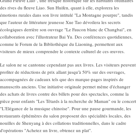
Grand Fleuve Liao", une fresque historique sur les habitants ordinaires
des rives du fleuve Liao. Sun Huifen, quant à elle, explorera les
émotions rurales dans son livre intitulé "La Montagne pourpre", tandis
que l'auteur de littérature jeunesse Xue Tao dévoilera les secrets
écologiques derrière son ouvrage "Le Faucon blanc de Changbai", en
collaboration avec l'illustrateur Bai Yu. Des conférences quotidiennes,
comme le Forum de la Bibliothèque du Liaoning, permettent aux
visiteurs de mieux comprendre le contexte culturel de ces œuvres.
Le salon ne se cantonne cependant pas aux livres. Les visiteurs peuvent
profiter de réductions de prix allant jusqu'à 50% sur des ouvrages,
accompagnées de cadeaux tels que des marque-pages inspirés de
manuscrits anciens. Une initiative originale permet même d'échanger
des achats de livres contre des billets pour des spectacles, comme la
pièce pour enfants "Les Têtards à la recherche de Maman" ou le concert
"L'Elégance de la musique chinoise". Pour une pause gourmande, les
restaurants éphémères du salon proposent des spécialités locales, des
nouilles de Shenyang à des collations traditionnelles, dans le cadre
d'opérations "Achetez un livre, obtenez un plat".