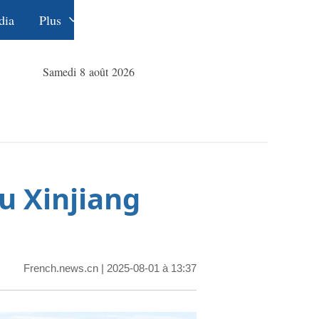
dia
Plus
Éditions
Dossiers
中文
Samedi 8 août 2026
La Ceinture
English
et la Route
Русский
Deutsch
Español
au Xinjiang
عربي
한국어
日本語
French.news.cn
| 2025-08-01 à 13:37
Português