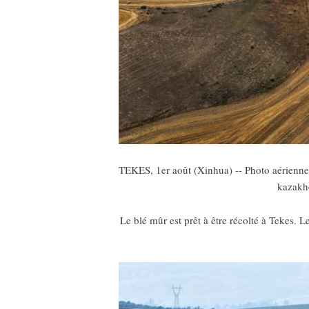
TEKES, 1er août (Xinhua) -- Photo aérienne 
kazakhe
Le blé mûr est prêt à être récolté à Tekes. L