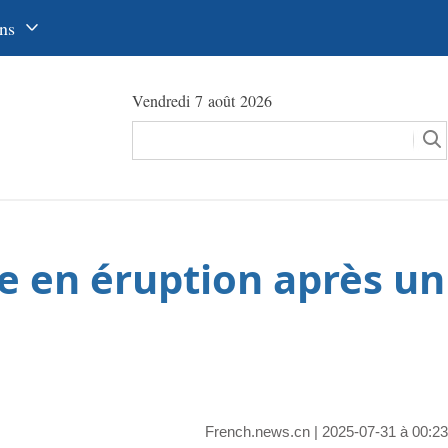
ns
中文
Vendredi 7 août 2026
glish
сский
utsch
pañol
re en éruption après un
عرب
국어
本語
tuguês
French.news.cn
| 2025-07-31 à 00:23