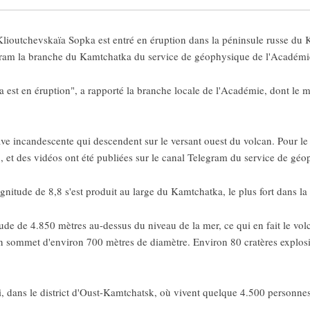
ioutchevskaïa Sopka est entré en éruption dans la péninsule russe du K
egram la branche du Kamtchatka du service de géophysique de l'Académie
ka est en éruption", a rapporté la branche locale de l'Académie, dont l
 lave incandescente qui descendent sur le versant ouest du volcan. Pour l
, et des vidéos ont été publiées sur le canal Telegram du service de géo
gnitude de 8,8 s'est produit au large du Kamtchatka, le plus fort dans l
de de 4.850 mètres au-dessus du niveau de la mer, ce qui en fait le volca
 sommet d'environ 700 mètres de diamètre. Environ 80 cratères explosi
chi, dans le district d'Oust-Kamtchatsk, où vivent quelque 4.500 personne