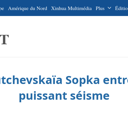
pe
Amérique du Nord
Xinhua Multimédia
Plus
Éditio
Dossiers
La Ceinture
En
et la Route
Ру
De
Es
outchevskaïa Sopka ent
ي
한
puissant séisme
日
Por