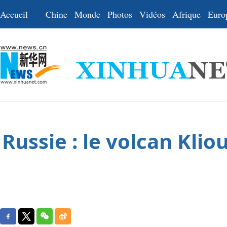
Accueil
Chine
Monde
Photos
Vidéos
Afrique
Euro
Russie : le volcan Kli