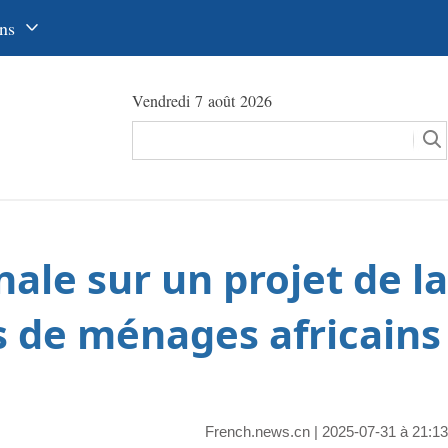
ns
中文
Vendredi 7 août 2026
glish
сский
utsch
pañol
ale sur un projet de la
عرب
국어
ns de ménages africains
本語
tuguês
French.news.cn
| 2025-07-31 à 21:13