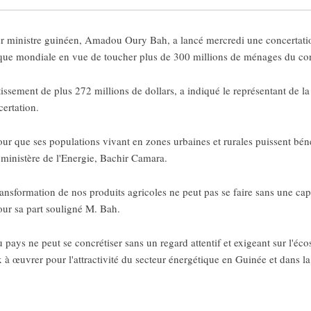
 ministre guinéen, Amadou Oury Bah, a lancé mercredi une concertation
Banque mondiale en vue de toucher plus de 300 millions de ménages du con
tissement de plus 272 millions de dollars, a indiqué le représentant de
ertation.
ur que ses populations vivant en zones urbaines et rurales puissent bénéf
du ministère de l'Energie, Bachir Camara.
transformation de nos produits agricoles ne peut pas se faire sans une ca
pour sa part souligné M. Bah.
ays ne peut se concrétiser sans un regard attentif et exigeant sur l'écos
ux à œuvrer pour l'attractivité du secteur énergétique en Guinée et dans l