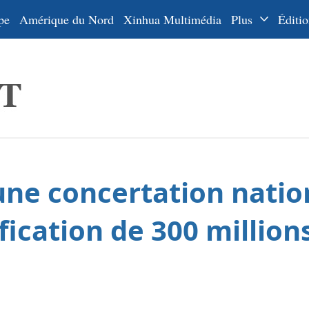
pe
Amérique du Nord
Xinhua Multimédia
Plus
Éditio
Dossiers
La Ceinture
En
et la Route
Ру
De
Es
ne concertation nation
ي
한
ification de 300 millio
日
Por