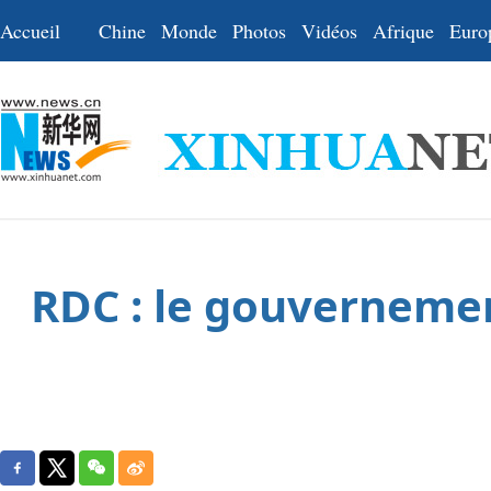
Accueil
Chine
Monde
Photos
Vidéos
Afrique
Euro
RDC : le gouvernemen