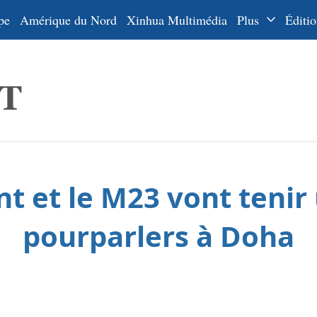
pe
Amérique du Nord
Xinhua Multimédia
Plus
Éditio
Dossiers
La Ceinture
En
et la Route
Ру
De
Es
t et le M23 vont tenir 
ي
한
pourparlers à Doha
日
Por