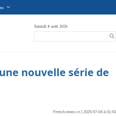
ns
中文
Samedi 8 août 2026
glish
сский
utsch
pañol
une nouvelle série de
عرب
국어
本語
tuguês
French.news.cn
| 2025-07-04 à 01:43