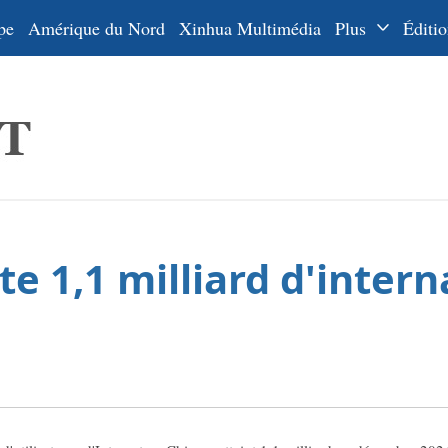
pe
Amérique du Nord
Xinhua Multimédia
Plus
Éditio
Dossiers
La Ceinture
En
et la Route
Ру
De
Es
e 1,1 milliard d'intern
ي
한
日
Por