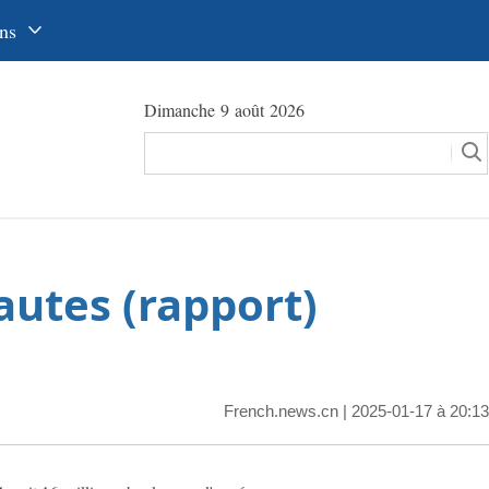
ns
中文
Dimanche 9 août 2026
glish
сский
utsch
pañol
autes (rapport)
عرب
국어
本語
French.news.cn
| 2025-01-17 à 20:13
tuguês