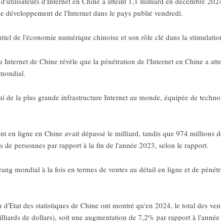
utilisateurs d'Internet en Chine a atteint 1,1 milliard en décembre 2024
le développement de l'Internet dans le pays publié vendredi.
ntiel de l'économie numérique chinoise et son rôle clé dans la stimulatio
 Internet de Chine révèle que la pénétration de l'Internet en Chine a at
 mondial.
ui de la plus grande infrastructure Internet au monde, équipée de techno
nt en ligne en Chine avait dépassé le milliard, tandis que 974 millions d
 de personnes par rapport à la fin de l'année 2023, selon le rapport.
ang mondial à la fois en termes de ventes au détail en ligne et de pénét
'Etat des statistiques de Chine ont montré qu'en 2024, le total des vente
liards de dollars), soit une augmentation de 7,2% par rapport à l'année p