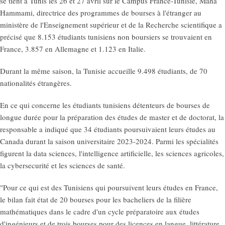
se tient à Tunis les 26 et 27 avril sur le Campus France-Tunisie, Maha
Hammami, directrice des programmes de bourses à l'étranger au
ministère de l'Enseignement supérieur et de la Recherche scientifique a
précisé que 8.153 étudiants tunisiens non boursiers se trouvaient en
France, 3.857 en Allemagne et 1.123 en Italie.
Durant la même saison, la Tunisie accueille 9.498 étudiants, de 70
nationalités étrangères.
En ce qui concerne les étudiants tunisiens détenteurs de bourses de
longue durée pour la préparation des études de master et de doctorat, la
responsable a indiqué que 34 étudiants poursuivaient leurs études au
Canada durant la saison universitaire 2023-2024. Parmi les spécialités
figurent la data sciences, l'intelligence artificielle, les sciences agricoles,
la cybersecurité et les sciences de santé.
"Pour ce qui est des Tunisiens qui poursuivent leurs études en France,
le bilan fait état de 20 bourses pour les bacheliers de la filière
mathématiques dans le cadre d'un cycle préparatoire aux études
d'ingénieurs et de trois bourses pour des licences en langue, littérature