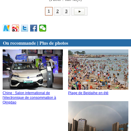
1
2
3
On recommande | Plus de photos
Chine : Salon international de
Plage de Beidaihe en été
l'électronique de consommation à
Qingdao