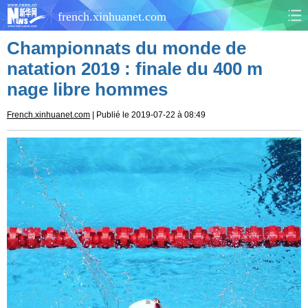
french.xinhuanet.com
Championnats du monde de
CHINE
MONDE
natation 2019 : finale du 400 m
nage libre hommes
AFRIQUE
ÉCONOMIE
French.xinhuanet.com
| Publié le 2019-07-22 à 08:49
CULTURE
SOCIÉTÉ
SANTÉ
SPORTS
SCI&TECH
PLANÈTE
TOURISME
DOCUMENTS
DOSSIERS
PHOTOS
VIDÉOS