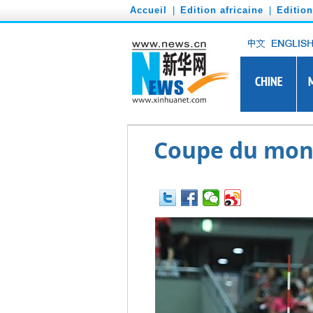
')
Accueil
|
Edition africaine
|
Editio
Coupe du mond