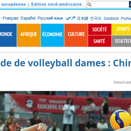
n européenne
|
Edition nord-américaine
e de volleyball dames : Chi
French.xi