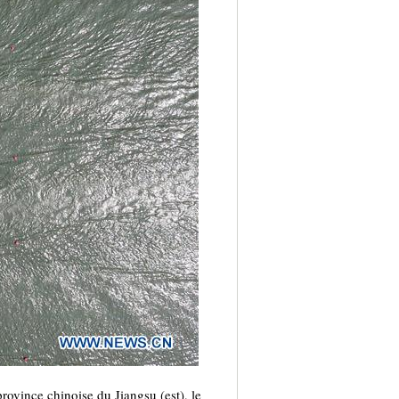
ovince chinoise du Jiangsu (est), le