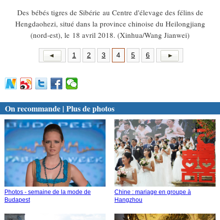
Des bébés tigres de Sibérie au Centre d'élevage des félins de
Hengdaohezi, situé dans la province chinoise du Heilongjiang
(nord-est), le 18 avril 2018. (Xinhua/Wang Jianwei)
1
2
3
4
5
6
On recommande | Plus de photos
Photos - semaine de la mode de
Chine : mariage en groupe à
Budapest
Hangzhou