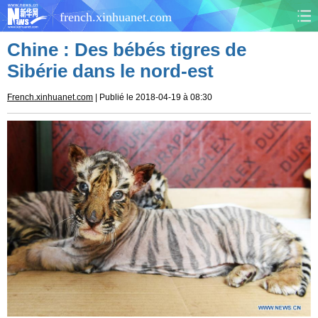
french.xinhuanet.com
Chine : Des bébés tigres de
CHINE
MONDE
Sibérie dans le nord-est
AFRIQUE
ÉCONOMIE
French.xinhuanet.com
| Publié le 2018-04-19 à 08:30
CULTURE
SOCIÉTÉ
SANTÉ
SPORTS
SCI&TECH
PLANÈTE
TOURISME
DOCUMENTS
DOSSIERS
PHOTOS
VIDÉOS