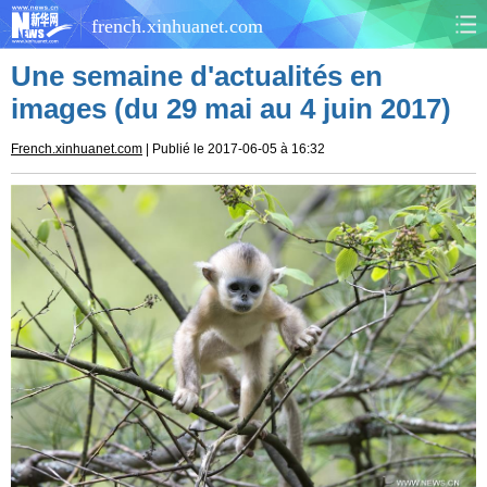
french.xinhuanet.com
Une semaine d'actualités en
CHINE
MONDE
images (du 29 mai au 4 juin 2017)
AFRIQUE
ÉCONOMIE
French.xinhuanet.com
| Publié le 2017-06-05 à 16:32
CULTURE
SOCIÉTÉ
SANTÉ
SPORTS
SCI&TECH
PLANÈTE
TOURISME
DOCUMENTS
DOSSIERS
PHOTOS
VIDÉOS