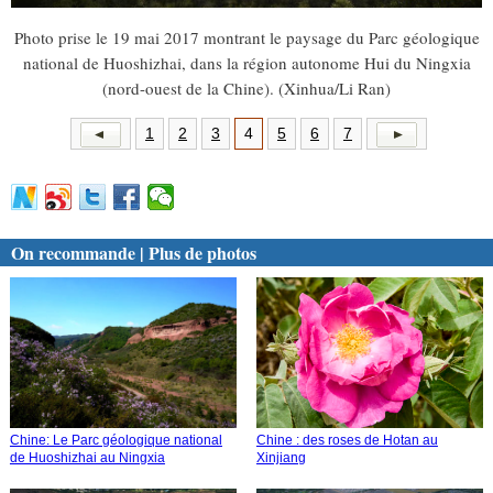
Photo prise le 19 mai 2017 montrant le paysage du Parc géologique
national de Huoshizhai, dans la région autonome Hui du Ningxia
(nord-ouest de la Chine). (Xinhua/Li Ran)
1
2
3
4
5
6
7
On recommande | Plus de photos
Chine: Le Parc géologique national
Chine : des roses de Hotan au
de Huoshizhai au Ningxia
Xinjiang