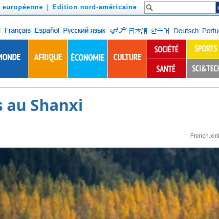
n européenne
|
Edition nord-américaine
s au Shanxi
French.xi