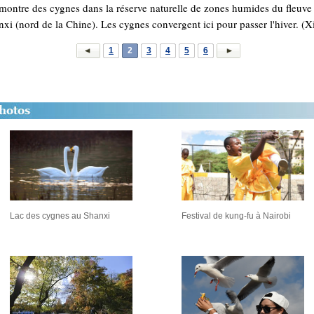
ontre des cygnes dans la réserve naturelle de zones humides du fleuve J
xi (nord de la Chine). Les cygnes convergent ici pour passer l'hiver. (
1
2
3
4
5
6
Lac des cygnes au Shanxi
Festival de kung-fu à Nairobi