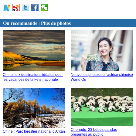
On recommande | Plus de photos
Chine : dix destinations idéales pour
Nouvelles photos de l'actrice chinoise
les vacances de la Fête nationale
Wang Ou
Chengdu: 23 bébés pandas
Chine : Parc forestier national d'Arxan
présentés au public