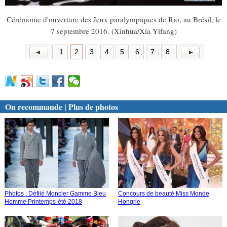
Cérémonie d'ouverture des Jeux paralympiques de Rio, au Brésil, le
7 septembre 2016. (Xinhua/Xia Yifang)
1
2
3
4
5
6
7
8
On recommande | Plus de photos
Photos : Défilé Moncler Gamme Bleu
Concours de beauté Miss Monde
Homme Printemps-été 2018
Hongrie