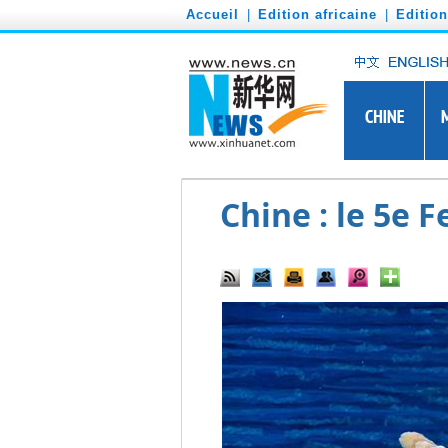
')
Accueil
|
Edition africaine
|
Editio
Chine : le 5e F