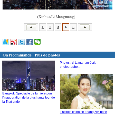
(Xinhua/Li Mangmang)
1
2
3
4
5
On recommande | Plus de photos
Photos : si ta maman était
photographe...
Bangkok: Spectacle de lumière pour
l'inauguration de la plus haute tour de
la Thaïlande
L'actrice chinoise Zhang Ziyi pose