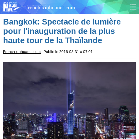
french.xinhuanet.com
Bangkok: Spectacle de lumière
CHINE
MONDE
pour l'inauguration de la plus
haute tour de la Thaïlande
AFRIQUE
ÉCONOMIE
French.xinhuanet.com
| Publié le 2016-08-31 à 07:01
CULTURE
SOCIÉTÉ
SANTÉ
SPORTS
SCI&TECH
PLANÈTE
TOURISME
DOCUMENTS
DOSSIERS
PHOTOS
VIDÉOS