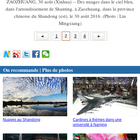
ZAOZHUANG, 30 août (Xinhua) -- Des nuages dans le ciel bleu,
dans l'arrondissement de Shanting, à Zaozhuang, dans la province
chinoise du Shandong (est), le 30 août 2016. (Photo : Liu
Mingxiang)
1
2
3
4
On recommande | Plus de photos
Nuages au Shandong
Cantines à thèmes dans une
université à Nanjing