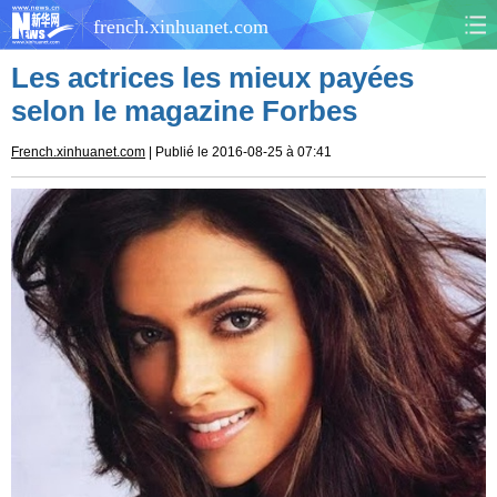
french.xinhuanet.com
Les actrices les mieux payées
CHINE
MONDE
selon le magazine Forbes
AFRIQUE
ÉCONOMIE
French.xinhuanet.com
| Publié le 2016-08-25 à 07:41
CULTURE
SOCIÉTÉ
SANTÉ
SPORTS
SCI&TECH
PLANÈTE
TOURISME
DOCUMENTS
DOSSIERS
PHOTOS
VIDÉOS