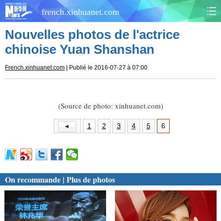
french.xinhuanet.com
Nouvelles photos de l'actrice
CHINE
MONDE
chinoise Yuan Shanshan
AFRIQUE
ÉCONOMIE
French.xinhuanet.com
| Publié le 2016-07-27 à 07:00
CULTURE
SOCIÉTÉ
(Source de photo: xinhuanet.com)
SANTÉ
SPORTS
1
2
3
4
5
6
SCI&TECH
PLANÈTE
TOURISME
DOCUMENTS
On recommande | Plus de photos
DOSSIERS
PHOTOS
VIDÉOS