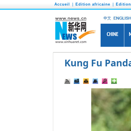
')
Accueil
|
Edition africaine
|
Editio
Kung Fu Panda 