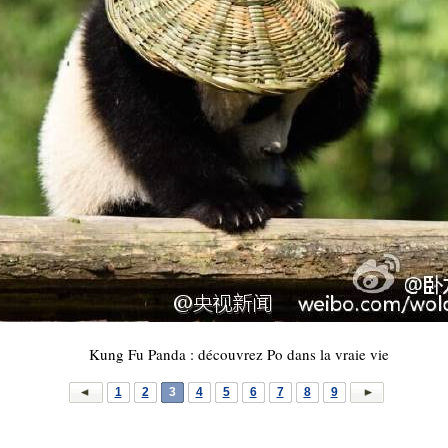
Kung Fu Panda : découvrez Po dans la vraie vie
1
2
3
4
5
6
7
8
9