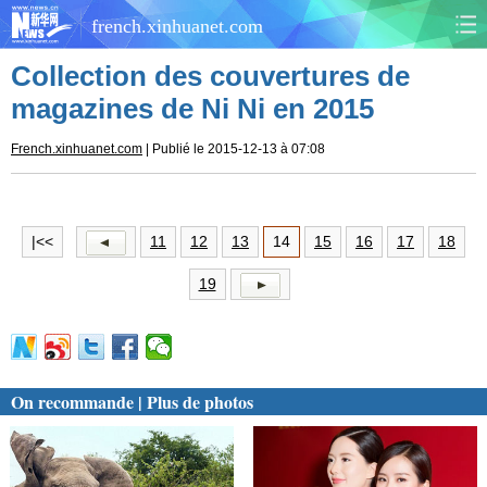
french.xinhuanet.com
Collection des couvertures de
CHINE
MONDE
magazines de Ni Ni en 2015
AFRIQUE
ÉCONOMIE
French.xinhuanet.com
| Publié le 2015-12-13 à 07:08
CULTURE
SOCIÉTÉ
|<<
11
12
13
14
15
16
17
18
SANTÉ
SPORTS
19
SCI&TECH
PLANÈTE
TOURISME
DOCUMENTS
On recommande | Plus de photos
DOSSIERS
PHOTOS
VIDÉOS